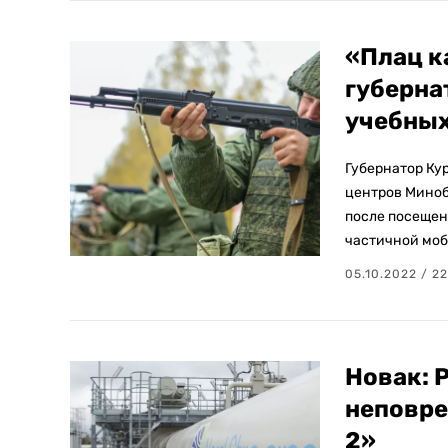
«Плац к
губерна
учебных
Губернатор Ку
центров Миноб
после посещен
частичной моб
05.10.2022 / 2
Новак: 
неповре
2»