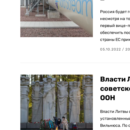
Россия будет г
несмотря на то
первый вице-п
обеспечить пос
страны ЕС при
05.10.2022 / 20
Власти 
советск
ООН
Власти Литвы 
установленный
Вильнюса. По 