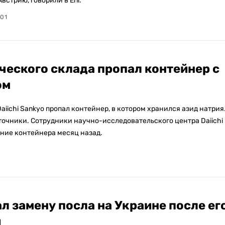
встрию, говорили в Eni.
:01
ческого склада пропал контейнер с
ом
iichi Sankyo пропал контейнер, в котором хранился азид натрия
точники. Сотрудники научно-исследовательского центра Daiichi
ние контейнера месяц назад.
 замену посла на Украине после ег
й