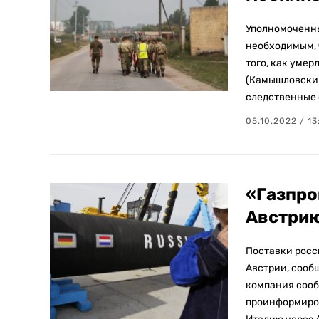
Уполномоченны
необходимым, 
того, как уме
(Камышловский
следственные 
05.10.2022 / 13
«Газпро
Австри
Поставки росс
Австрии, сообщ
компания сооб
проинформиров