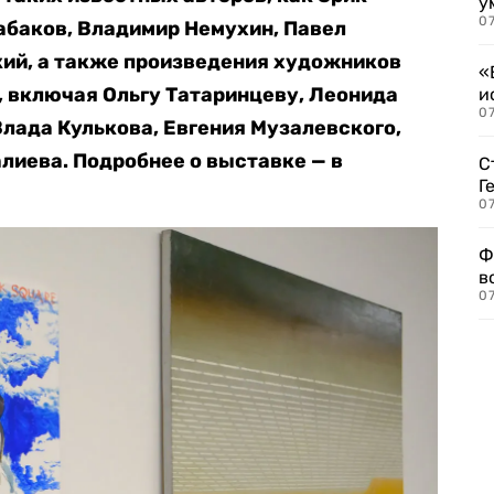
у
07
Кабаков, Владимир Немухин, Павел
ий, а также произведения художников
«
, включая Ольгу Татаринцеву, Леонида
и
0
лада Кулькова, Евгения Музалевского,
алиева. Подробнее о выставке — в
С
Г
07
Ф
в
07