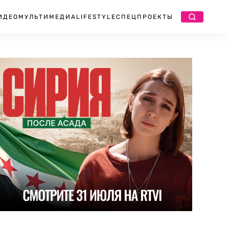
ИДЕО
МУЛЬТИМЕДИА
LIFESTYLE
СПЕЦПРОЕКТЫ