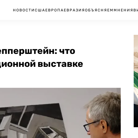
НОВОСТИ
США
ЕВРОПА
ЕВРАЗИЯ
ОБЪЯСНЯЕМ
МНЕНИЯ
В
епперштейн: что
ционной выставке