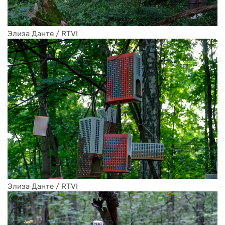
Элиза Данте / RTVI
Элиза Данте / RTVI