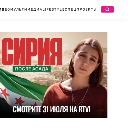
ИДЕО
МУЛЬТИМЕДИА
LIFESTYLE
СПЕЦПРОЕКТЫ