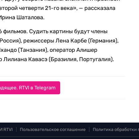
торой четверти 21-го века», — рассказала
Ирина Шаталова.
6 фильмов. Судить картины будут члены
Россия), режиссеры Лена Карбе (Германия),
Мхандо (Танзания), оператор Алишер
 Лилиана Кавасэ (Бразилия, Португалия).
дящее. RTVI в Telegram
И RTVI
|
Пользовательское соглашение
|
Политика обработки