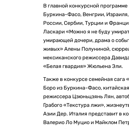
В главной конкурсной программе 
Буркина-Фасо, Венгрии, Израиля,
России, Сербии, Турции и Франци
Ласкари «Можно я не буду умира
умирающей дочери, драма о собы
живых» Алены Полуниной, сюрре
мексиканского режиссера Давид
«Белая гвардия» Жюльена Эли.
Также в конкурсе семейная сага
Боро из Буркина-Фасо, китайская
режиссера Цзюньцзянь Лян, авто
Грабого «Текстура лжи», жизнеу
Азии Дер. Италия представит в к
Валерио Ло Муцио и Майклом Петр