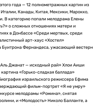
этого года — 12 полнометражных картин из
 Италии, Канады, Китая, Мексики, Марокко,
и. В категорию попали мелодрама Елены
ть?» о сложных отношениях матери и
тиях в Донбассе «Среди мертвых, среди
алистичный арт-хаус «Хостел»
а Буитрона Фернандеса, ужасающий вестерн
 «Аль Джанат — исходный рай» Хлои Аиши
 картина «Горько-сладкая баллада»
биография израильского режиссера Ефима
тверждающий фильм-портрет «Я не умру»
онкурсе мелодрамы «Ромина», снятая
олини, и «Молодость» Николо Балланте, а