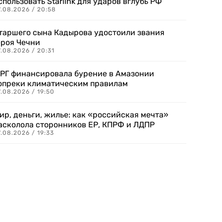
спользовать Starlink для ударов вглубь РФ
7.08.2026 / 20:58
таршего сына Кадырова удостоили звания
ероя Чечни
.08.2026 / 20:31
РГ финансировала бурение в Амазонии
опреки климатическим правилам
.08.2026 / 19:50
ир, деньги, жилье: как «российская мечта»
асколола сторонников ЕР, КПРФ и ЛДПР
.08.2026 / 19:33