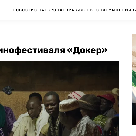
НОВОСТИ
США
ЕВРОПА
ЕВРАЗИЯ
ОБЪЯСНЯЕМ
МНЕНИЯ
В
инофестиваля «Докер»