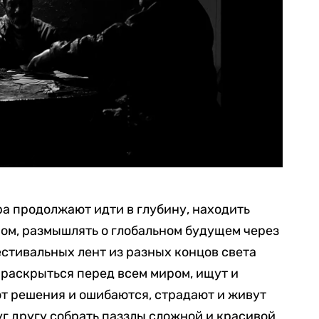
а продолжают идти в глубину, находить
м, размышлять о глобальном будущем через
фестивальных лент из разных концов света
я раскрыться перед всем миром, ищут и
т решения и ошибаются, страдают и живут
уг другу собрать паззлы сложной и красивой