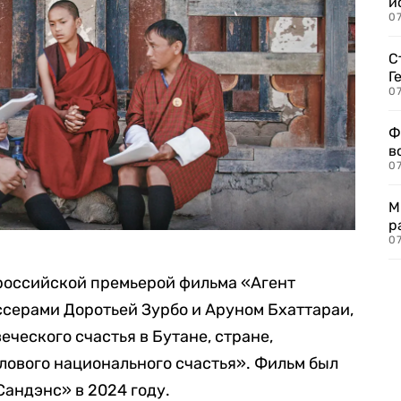
и
0
С
Г
07
Ф
в
07
М
р
07
 российской премьерой фильма «Агент
иссерами Доротьей Зурбо и Аруном Бхаттараи,
ческого счастья в Бутане, стране,
лового национального счастья». Фильм был
андэнс» в 2024 году.