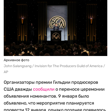
Архивное фото
John Salangsang / Invision for The Producers Guild of America /
AP
Организаторы премии Гильдии продюсеров
США дважды
сообщили
о переносе церемонии
объявления номинантов. 9 января было
объявлено, что мероприятие планируется
провести 12 января, однако позднее появилось