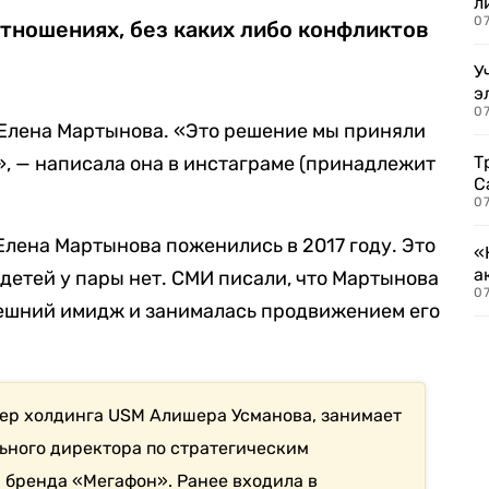
л
07
тношениях, без каких либо конфликтов
У
э
07
 Елена Мартынова. «Это решение мы приняли
», — написала она в инстаграме (принадлежит
Т
С
07
лена Мартынова поженились в 2017 году. Это
«
а
детей у пары нет. СМИ писали, что Мартынова
07
ешний имидж и занималась продвижением его
ер холдинга USM Алишера Усманова, занимает
ьного директора по стратегическим
бренда «Мегафон». Ранее входила в