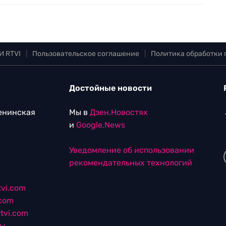
И RTVI
|
Пользовательское соглашение
|
Политика обработки
Достойные новости
Ленинская
Мы в
Дзен.Новостях
и
Google.News
Уведомление об использовании
рекомендательных технологий
vi.com
.com
tvi.com
лы