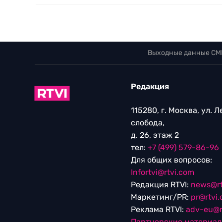
Выходные данные СМ
Редакция
115280, г. Москва, ул. 
слобода,
д. 26, этаж 2
тел:
+7 (499) 579-86-96
Для общих вопросов:
Infortvi@rtvi.com
Редакция RTVI:
news@rt
Маркетинг/PR:
pr@rtvi
Реклама RTVI:
adv-eu@r
Партнерские материа