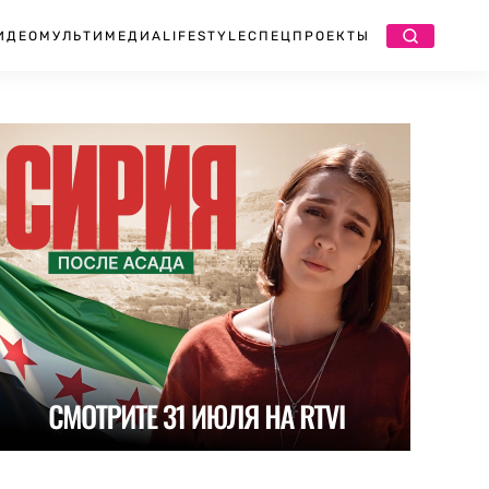
ИДЕО
МУЛЬТИМЕДИА
LIFESTYLE
СПЕЦПРОЕКТЫ