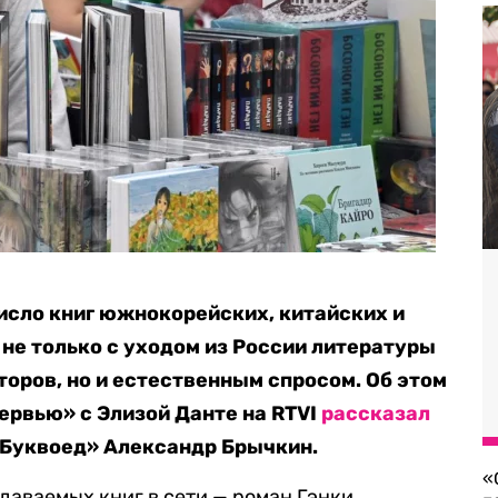
исло книг южнокорейских, китайских и
 не только с уходом из России литературы
торов, но и естественным спросом. Об этом
ервью» с Элизой Данте на RTVI
рассказал
 Буквоед» Александр Брычкин.
«
одаваемых книг в сети — роман Гэнки