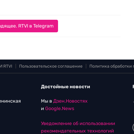
дящее. RTVI в Telegram
И RTVI
|
Пользовательское соглашение
|
Политика обработки
Достойные новости
Ленинская
Мы в
Дзен.Новостях
и
Google.News
Уведомление об использовании
рекомендательных технологий