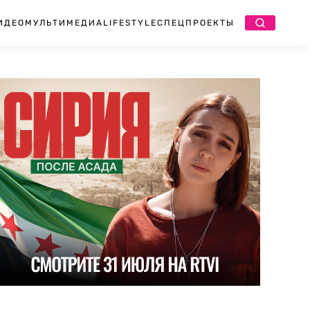
ИДЕО
МУЛЬТИМЕДИА
LIFESTYLE
СПЕЦПРОЕКТЫ