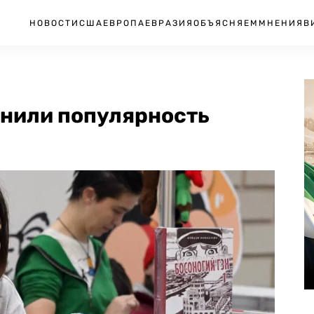
НОВОСТИ
США
ЕВРОПА
ЕВРАЗИЯ
ОБЪЯСНЯЕМ
МНЕНИЯ
В
снили популярность