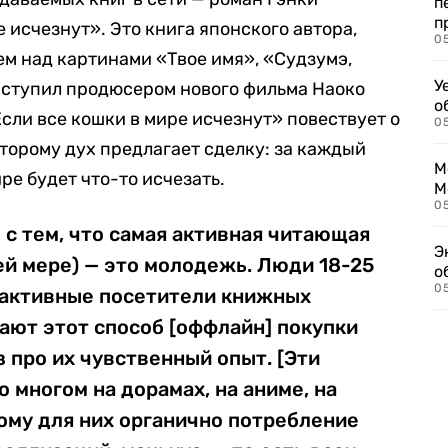
п
п
 исчезнут». Это книга японского автора,
0
ем над картинами «Твое имя», «Судзумэ,
У
ыступил продюсером нового фильма Наоко
о
сли все кошки в мире исчезнут» повествует о
0
торому дух предлагает сделку: за каждый
М
ре будет что-то исчезать.
М
05
 с тем, что самая активная читающая
Э
ней мере) — это молодежь. Люди 18-25
о
05
, активные посетители книжных
ают этот способ [оффлайн] покупки
аз про их чувственный опыт. [Эти
 многом на дорамах, на аниме, на
ому для них органично потребление