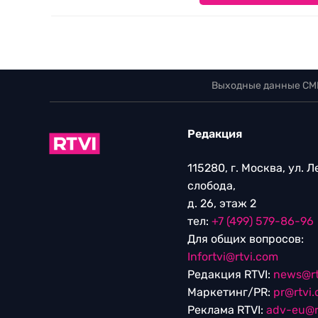
Выходные данные СМ
Редакция
115280, г. Москва, ул. 
слобода,
д. 26, этаж 2
тел:
+7 (499) 579-86-96
Для общих вопросов:
Infortvi@rtvi.com
Редакция RTVI:
news@rt
Маркетинг/PR:
pr@rtvi
Реклама RTVI:
adv-eu@r