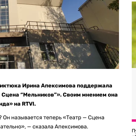
Виктюка Ирина Апексимова поддержала
— Сцена “Мельников”». Своим мнением она
да» на RTVI.
я? Он называется теперь «Театр — Сцена
ательно», — сказала Апексимова.
П