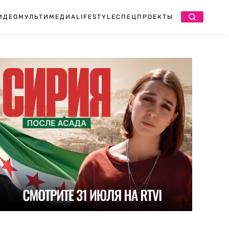
ИДЕО
МУЛЬТИМЕДИА
LIFESTYLE
СПЕЦПРОЕКТЫ