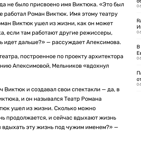
о
гда не было присвоено имя Виктюка. «Это был
06
е работал Роман Виктюк. Имя этому театру
R
оман Виктюк ушел из жизни, как он может
И
а, если там работают другие режиссеры,
0
нь идет дальше?» — рассуждает Апексимова.
В
Е
театра, построенное по проекту архитектора
06
ению Апексимовой, Мельников «вдохнул
П
о
06
 Виктюк и создавал свои спектакли — да, в
иктюка, и он назывался Театр Романа
тюк ушел из жизни. Сколько можно
знь продолжается, и сейчас вдыхают жизнь
 вдыхать эту жизнь под чужим именем?» —