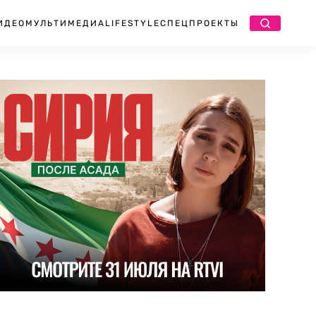
ИДЕО
МУЛЬТИМЕДИА
LIFESTYLE
СПЕЦПРОЕКТЫ