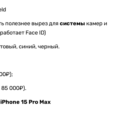
eld
ать полезнее вырез для
системы
камер и
работает Face ID)
атовый, синий, черный.
00₽);
 85 000₽).
 iPhone 15 Pro Max