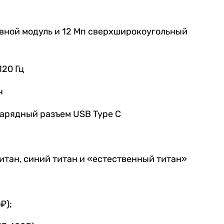
овной модуль и 12 Мп сверхширокоугольный
120 Гц
ч
, зарядный разъем USB Type C
титан, синий титан и «естественный титан»
₽);