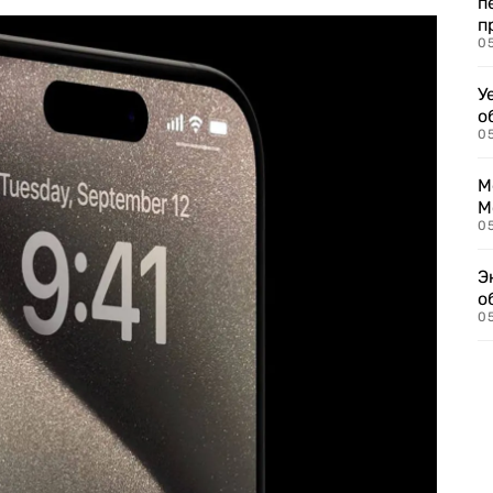
п
п
0
У
о
0
М
М
05
Э
о
05