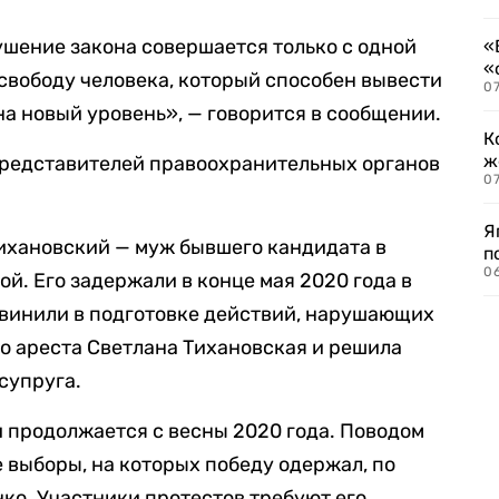
ушение закона совершается только с одной
«
«
 свободу человека, который способен вывести
07
а новый уровень», — говорится в сообщении.
К
ж
редставителей правоохранительных органов
0
Я
ихановский — муж бывшего кандидата в
п
0
й. Его задержали в конце мая 2020 года в
бвинили в подготовке действий, нарушающих
о ареста Светлана Тихановская и решила
супруга.
 продолжается с весны 2020 года. Поводом
выборы, на которых победу одержал, по
ко. Участники протестов требуют его