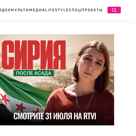
ИДЕО
МУЛЬТИМЕДИА
LIFESTYLE
СПЕЦПРОЕКТЫ