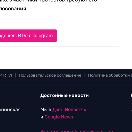
олосования.
дящее. RTVI в Telegram
И RTVI
|
Пользовательское соглашение
|
Политика обработки
Достойные новости
Ленинская
Мы в
Дзен.Новостях
и
Google.News
Уведомление об использовании