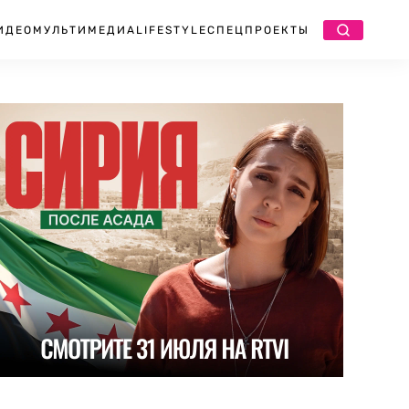
ИДЕО
МУЛЬТИМЕДИА
LIFESTYLE
СПЕЦПРОЕКТЫ