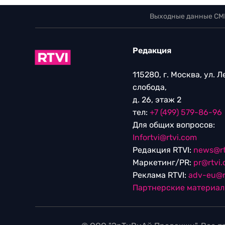
Выходные данные СМ
Редакция
115280, г. Москва, ул. 
слобода,
д. 26, этаж 2
тел:
+7 (499) 579-86-96
Для общих вопросов:
Infortvi@rtvi.com
Редакция RTVI:
news@rt
Маркетинг/PR:
pr@rtvi
Реклама RTVI:
adv-eu@r
Партнерские материа