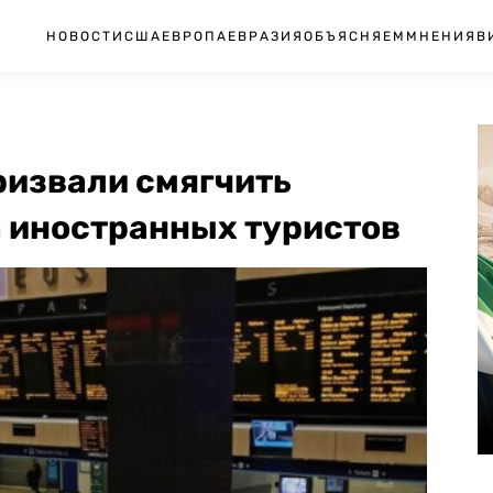
НОВОСТИ
США
ЕВРОПА
ЕВРАЗИЯ
ОБЪЯСНЯЕМ
МНЕНИЯ
В
ризвали смягчить
а иностранных туристов