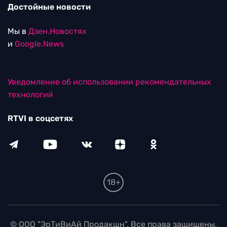
Достойные новости
Мы в
Дзен.Новостях
и
Google.News
Уведомление об использовании рекомендательных
технологий
RTVI в соцсетях
18+
© ООО "ЭрТиВиАй Продакшн". Все права защищены.