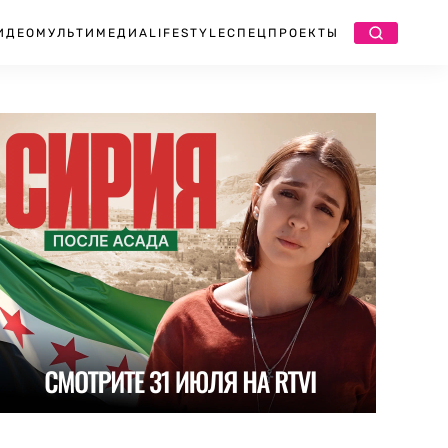
ИДЕО
МУЛЬТИМЕДИА
LIFESTYLE
СПЕЦПРОЕКТЫ