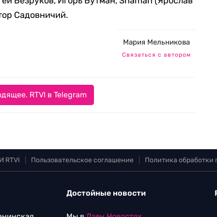
гей Безруков, Игорь Бутман, Shaman (Ярослав
ктор Садовничий.
Мария Мельникова
Связаться с автором
дящее. RTVI в Telegram
И RTVI
|
Пользовательское соглашение
|
Политика обработки
Достойные новости
Ленинская
Мы в
Дзен.Новостях