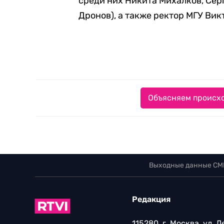
среди них Никита Михалков, Сер
Дронов), а также ректор МГУ Ви
Объясняем происхо
Выходные данные СМ
Редакция
115280, г. Москва, ул. 