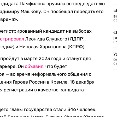
андидата Памфилова вручила сопредседателю
«
адимиру Машкову. Он пообещал передать его
в
 время».
06
регистрированный кандидат на выборах
«
р
истрировал
Леонида Слуцкого (ЛДПР),
06
юди») и Николая Харитонова (КПРФ).
У
пройдут в марте 2023 года и станут для
о
06
арьере. Он
объявил
, что будет
бря — во время неформального общения с
ния Героев России в Кремле. 18 декабря
я регистрации в качестве кандидата-
го главы государства стали 346 человек,