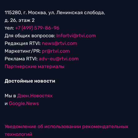
115280, г. Москва, ул. Ленинская слобода,
д. 26, этаж 2
тел:
+7 (499) 579-86-96
Для общих вопросов:
Infortvi@rtvi.com
Редакция RTVI:
news@rtvi.com
Маркетинг/PR:
pr@rtvi.com
Реклама RTVI:
adv-eu@rtvi.com
Партнерские материалы
Достойные новости
Мы в
Дзен.Новостях
и
Google.News
Уведомление об использовании рекомендательных
технологий