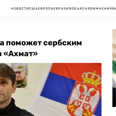
НОВОСТИ
США
ЕВРОПА
ЕВРАЗИЯ
ОБЪЯСНЯЕМ
МНЕНИЯ
В
ра поможет сербским
в «Ахмат»