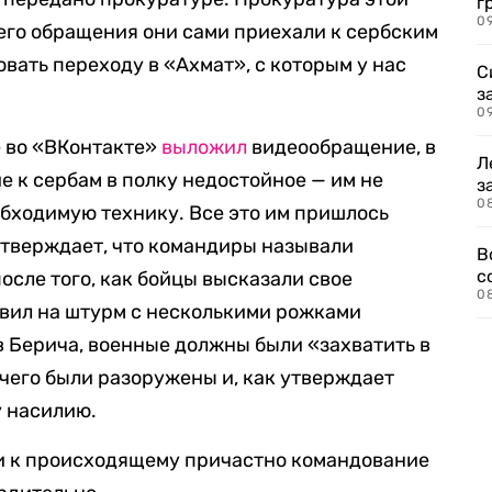
г
09
его обращения они сами приехали к сербским
вать переходу в «Ахмат», с которым у нас
С
з
0
е во «ВКонтакте»
выложил
видеообращение, в
Л
е к сербам в полку недостойное — им не
з
0
бходимую технику. Все это им пришлось
 утверждает, что командиры называли
В
с
осле того, как бойцы высказали свое
0
авил на штурм с несколькими рожками
в Берича, военные должны были «захватить в
 чего были разоружены и, как утверждает
у насилию.
ли к происходящему причастно командование