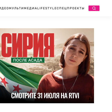
ИДЕО
МУЛЬТИМЕДИА
LIFESTYLE
СПЕЦПРОЕКТЫ