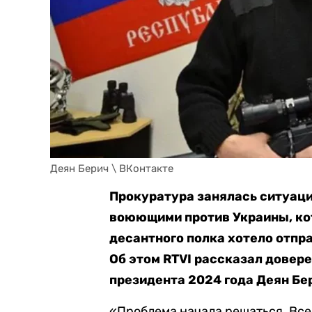
Деян Берич \ ВКонтакте
Прокуратура занялась ситуаци
воюющими против Украины, ко
десантного полка хотело отпр
Об этом RTVI рассказал довер
президента 2024 года Деян Бе
«Проблема начала решаться. Все