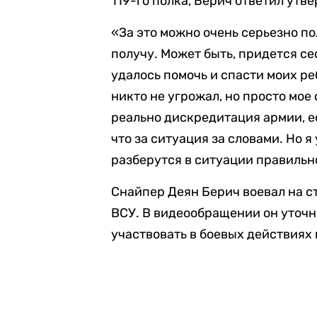
119-го полка, Берич ответил утв
«За это можно очень серьезно пол
получу. Может быть, придется сес
удалось помочь и спасти моих реб
никто не угрожал, но просто мое
реально дискредитация армии, ес
что за ситуация за словами. Но я
разберутся в ситуации правильно
Снайпер Деян Берич воевал на ст
ВСУ. В видеообращении он уточн
участвовать в боевых действиях 