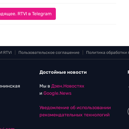
дящее. RTVI в Telegram
И RTVI
|
Пользовательское соглашение
|
Политика обработки
Достойные новости
Ленинская
Мы в
Дзен.Новостях
и
Google.News
Уведомление об использовании
рекомендательных технологий