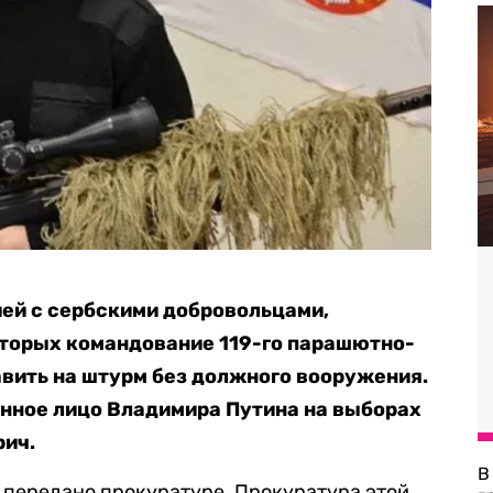
ей с сербскими добровольцами,
торых командование 119-го парашютно-
авить на штурм без должного вооружения.
енное лицо Владимира Путина на выборах
рич.
В
 передано прокуратуре. Прокуратура этой