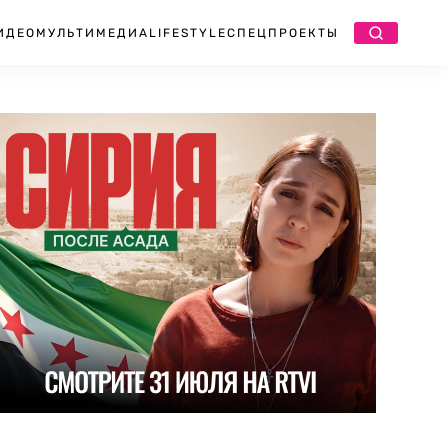
ИДЕО
МУЛЬТИМЕДИА
LIFESTYLE
СПЕЦПРОЕКТЫ