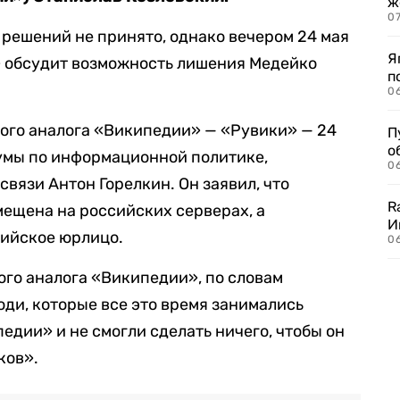
ж
0
 решений не принято, однако вечером 24 мая
Я
 обсудит возможность лишения Медейко
п
0
ого аналога «Википедии» — «Рувики» — 24
П
о
умы по информационной политике,
06
вязи Антон Горелкин. Он заявил, что
R
ещена на российских серверах, а
И
сийское юрлицо.
0
го аналога «Википедии», по словам
юди, которые все это время занимались
дии» и не смогли сделать ничего, чтобы он
ков».