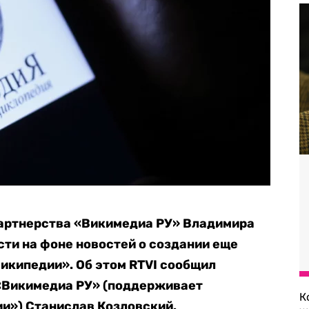
артнерства «Викимедиа РУ» Владимира
ти на фоне новостей о создании еще
Википедии». Об этом RTVI сообщил
«Викимедиа РУ» (поддерживает
К
и») Станислав Козловский.