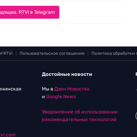
дящее. RTVI в Telegram
И RTVI
|
Пользовательское соглашение
|
Политика обработки
Достойные новости
Ленинская
Мы в
Дзен.Новостях
и
Google.News
Уведомление об использовании
рекомендательных технологий
vi.com