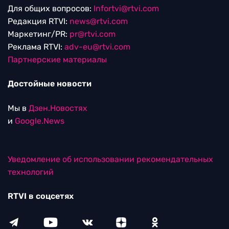
Для общих вопросов:
Infortvi@rtvi.com
Редакция RTVI:
news@rtvi.com
Маркетинг/PR:
pr@rtvi.com
Реклама RTVI:
adv-eu@rtvi.com
Партнерские материалы
Достойные новости
Мы в
Дзен.Новостях
и
Google.News
Уведомление об использовании рекомендательных
технологий
RTVI в соцсетях