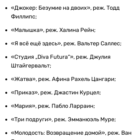
«Джокер: Безумие на двоих», реж. Тодд
Филлипс;
«Малышка», реж. Халина Рейн;
«Я всё ещё здесь», реж. Вальтер Саллес;
«Студия „Diva Futura“», реж. Джулия
Штайгервальт;
«Жатва», реж. Афина Рахель Цангари;
«Приказ», реж. Джастин Курцел;
«Мария», реж. Пабло Ларраин;
«Три подруги», реж. Эмманюэль Муре;
«Молодость: Возвращение домой», реж. Ван