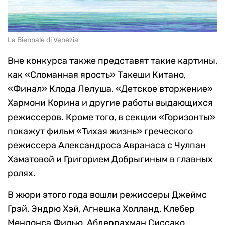
La Biennale di Venezia
Вне конкурса также представят такие картины,
как «Сломанная ярость» Такеши Китано,
«Финал» Клода Лелуша, «Детское вторжение»
Хармони Корина и другие работы выдающихся
режиссеров. Кроме того, в секции «Горизонты»
покажут фильм «Тихая жизнь» греческого
режиссера Александроса Авранаса с Чулпан
Хаматовой и Григорием Добрыгиным в главных
ролях.
В жюри этого года вошли режиссеры Джеймс
Грэй, Эндрю Хэй, Агнешка Холланд, Клебер
Мендонса Филью, Абдеррахман Сиссако,