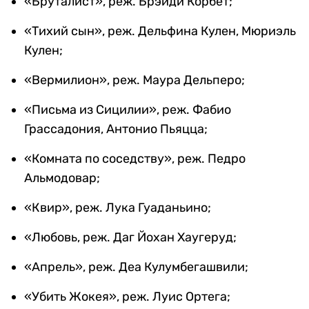
«Бруталист», реж. Брэйди Корбет;
«Тихий сын», реж. Дельфина Кулен, Мюриэль
Кулен;
«Вермилион», реж. Маура Дельперо;
«Письма из Сицилии», реж. Фабио
Грассадония, Антонио Пьяцца;
«Комната по соседству», реж. Педро
Альмодовар;
«Квир», реж. Лука Гуаданьино;
«Любовь, реж. Даг Йохан Хаугеруд;
«Апрель», реж. Деа Кулумбегашвили;
«Убить Жокея», реж. Луис Ортега;