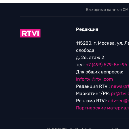
Выходные данные СМ
Редакция
115280, г. Москва, ул. 
слобода,
д. 26, этаж 2
тел:
+7 (499) 579-86-96
Для общих вопросов:
Infortvi@rtvi.com
Редакция RTVI:
news@rt
Маркетинг/PR:
pr@rtvi
Реклама RTVI:
adv-eu@r
Партнерские материа