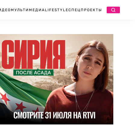
ИДЕО
МУЛЬТИМЕДИА
LIFESTYLE
СПЕЦПРОЕКТЫ