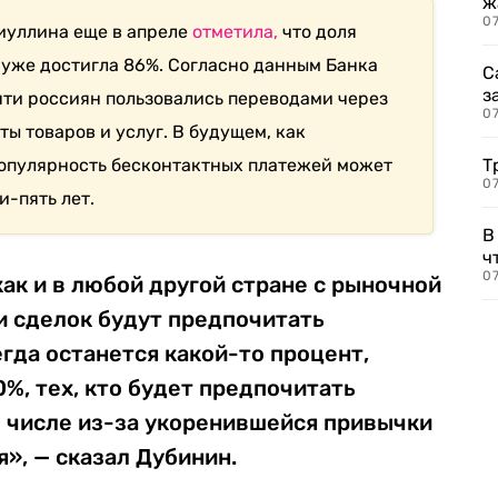
ж
0
иуллина еще в апреле
отметила,
что доля
 уже достигла 86%. Согласно данным Банка
С
з
сяти россиян пользовались переводами через
0
аты товаров и услуг. В будущем, как
популярность бесконтактных платежей может
Т
07
и-пять лет.
В
ч
07
как и в любой другой стране с рыночной
и сделок будут предпочитать
гда останется какой-то процент,
0%, тех, кто будет предпочитать
м числе из-за укоренившейся привычки
», — сказал Дубинин.