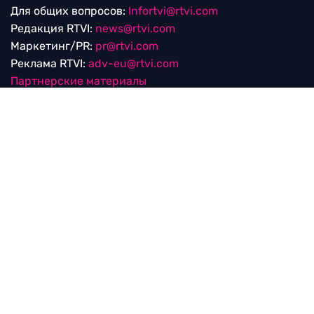
Для общих вопросов:
Infortvi@rtvi.com
Редакция RTVI:
news@rtvi.com
Маркетинг/PR:
pr@rtvi.com
Реклама RTVI:
adv-eu@rtvi.com
Партнерские материалы
Достойные новости
Мы в
Дзен.Новостях
и
Google.News
Уведомление об использовании рекомендательных
технологий
RTVI в соцсетях