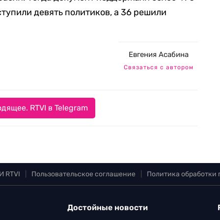
тупили девять политиков, а 36 решили
Евгения Асабина
Связаться с автором
дящее. RTVI в Telegram
И RTVI
|
Пользовательское соглашение
|
Политика обработки
Достойные новости