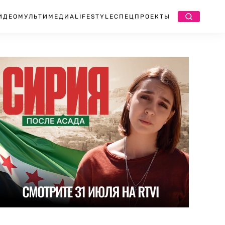
ИДЕО
МУЛЬТИМЕДИА
LIFESTYLE
СПЕЦПРОЕКТЫ