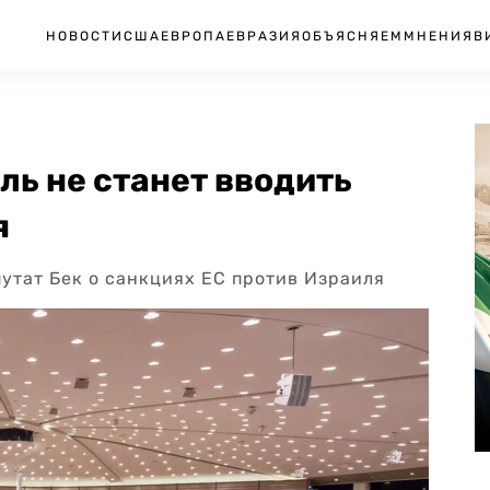
НОВОСТИ
США
ЕВРОПА
ЕВРАЗИЯ
ОБЪЯСНЯЕМ
МНЕНИЯ
В
ь не станет вводить
я
путат Бек о санкциях ЕС против Израиля