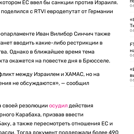
п
 котором ЕС ввел бы санкции против Израиля.
0
— поделился с RTVI евродепутат от Германии
«
Т
06
вропарламенте Иван Вилибор Синчич также
танет вводить какие-либо рестрикции в
F
н
ва. Однако в ближайшее время тема
06
та окажется на повестке дня в Брюсселе.
«
фликт между Израилем и ХАМАС, но на
в
06
ения не обсуждаются», — сообщил
в своей резолюции
осудил
действия
ного Карабаха, призвав ввести
аку, а также пересмотреть отношения ЕС и
расли. Тогда документ поддержали более 490