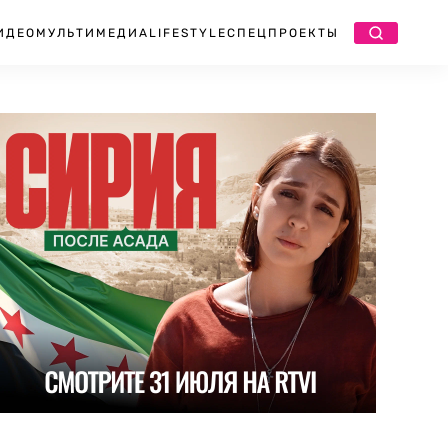
ИДЕО
МУЛЬТИМЕДИА
LIFESTYLE
СПЕЦПРОЕКТЫ