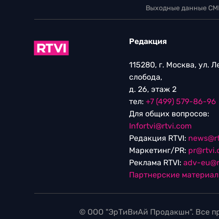
Выходные данные СМ
Редакция
115280, г. Москва, ул. 
слобода,
д. 26, этаж 2
тел:
+7 (499) 579-86-96
Для общих вопросов:
Infortvi@rtvi.com
Редакция RTVI:
news@rt
Маркетинг/PR:
pr@rtvi
Реклама RTVI:
adv-eu@r
Партнерские материа
© ООО "ЭрТиВиАй Продакшн". Все пр