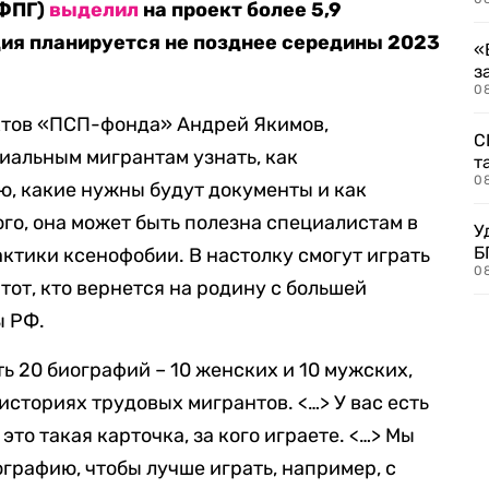
(ФПГ)
выделил
на проект более 5,9
ция планируется не позднее середины 2023
«
з
08
ктов «ПСП-фонда» Андрей Якимов,
С
иальным мигрантам узнать, как
т
0
ю, какие нужны будут документы и как
ого, она может быть полезна специалистам в
У
Б
ктики ксенофобии. В настолку смогут играть
0
тот, кто вернется на родину с большей
ы РФ.
ь 20 биографий – 10 женских и 10 мужских,
сториях трудовых мигрантов. <…> У вас есть
это такая карточка, за кого играете. <…> Мы
графию, чтобы лучше играть, например, с