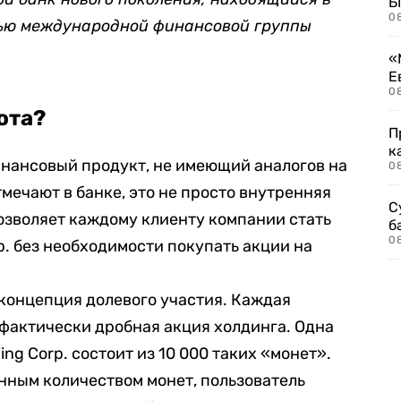
Б
0
тью международной финансовой группы
«
Е
0
юта?
П
к
инансовый продукт, не имеющий аналогов на
0
тмечают в банке, это не просто внутренняя
С
позволяет каждому клиенту компании стать
б
0
p. без необходимости покупать акции на
концепция долевого участия. Каждая
 фактически дробная акция холдинга. Одна
ng Corp. состоит из 10 000 таких «монет».
ённым количеством монет, пользователь