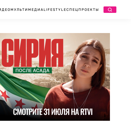
ИДЕО
МУЛЬТИМЕДИА
LIFESTYLE
СПЕЦПРОЕКТЫ