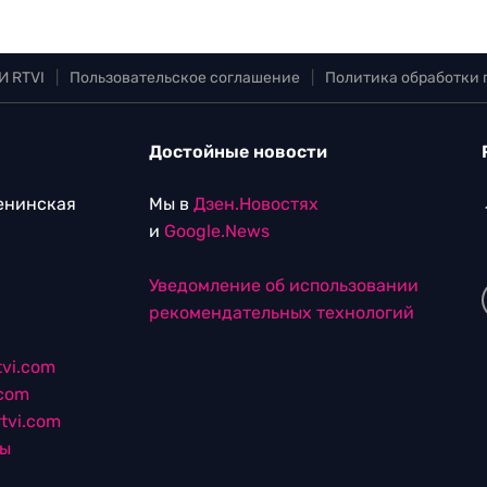
И RTVI
|
Пользовательское соглашение
|
Политика обработки
Достойные новости
Ленинская
Мы в
Дзен.Новостях
и
Google.News
Уведомление об использовании
рекомендательных технологий
vi.com
.com
tvi.com
лы