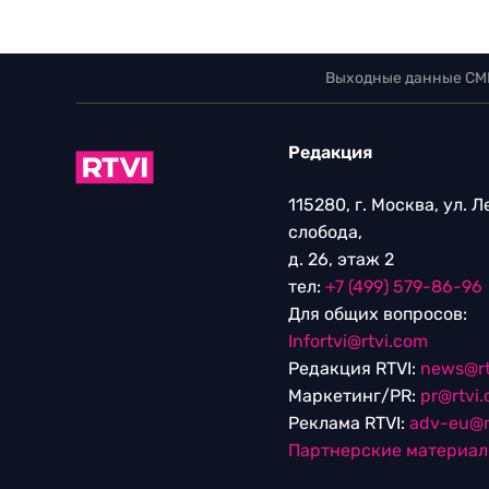
Выходные данные СМ
Редакция
115280, г. Москва, ул. 
слобода,
д. 26, этаж 2
тел:
+7 (499) 579-86-96
Для общих вопросов:
Infortvi@rtvi.com
Редакция RTVI:
news@rt
Маркетинг/PR:
pr@rtvi
Реклама RTVI:
adv-eu@r
Партнерские материа