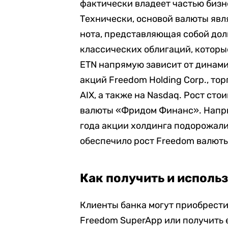
фактически владеет частью биз
Технически, основой валюты явл
нота, представляющая собой долг
классических облигаций, которы
ETN напрямую зависит от динами
акций Freedom Holding Corp., т
AIX, а также на Nasdaq. Рост ст
валюты «Фридом Финанс». Напри
года акции холдинга подорожали 
обеспечило рост Freedom валюты 
Как получить и исполь
Клиенты банка могут приобрест
Freedom SuperApp или получить 