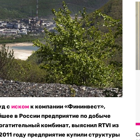
уд с
иском
к компании «Фининвест»,
йшее в России предприятие по добыче
огатительный комбинат, выяснил RTVI из
2011 году предприятие купили структуры
С