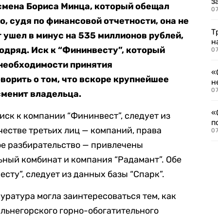
з
смена Бориса Минца, который обещал
07
, судя по финансовой отчетности, она не
Т
 ушел в минус на 535 миллионов рублей,
н
одряд. Иск к “Фининвесту”, который
07
необходимости принятия
«
ворить о том, что вскоре крупнейшее
н
07
сменит владельца.
«
иск к компании “Фининвест”, следует из
п
честве третьих лиц — компаний, права
07
ое разбирательство — привлечены
ный комбинат и компания “Радамант”. Обе
сту”, следует из данных базы “Спарк”.
куратура могла заинтересоваться тем, как
льнегорского горно-обогатительного