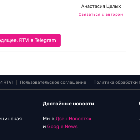
Анастасия Целых
Связаться с автором
дящее. RTVI в Telegram
И RTVI
|
Пользовательское соглашение
|
Политика обработки
Достойные новости
Ленинская
Мы в
Дзен.Новостях
и
Google.News