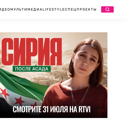
ИДЕО
МУЛЬТИМЕДИА
LIFESTYLE
СПЕЦПРОЕКТЫ