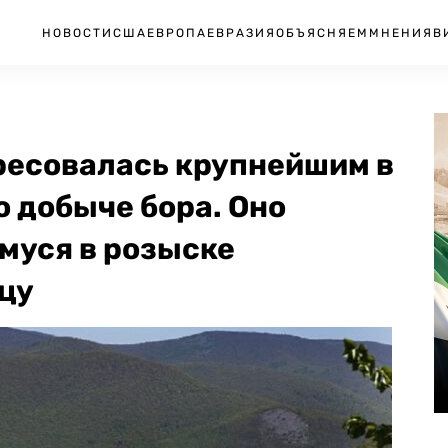
НОВОСТИ
США
ЕВРОПА
ЕВРАЗИЯ
ОБЪЯСНЯЕМ
МНЕНИЯ
В
ресовалась крупнейшим в
 добыче бора. Оно
муся в розыске
цу