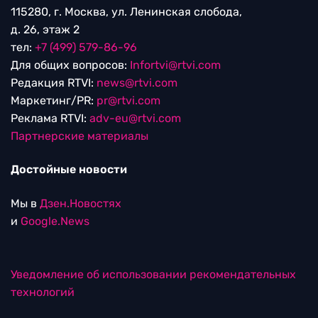
115280, г. Москва, ул. Ленинская слобода,
д. 26, этаж 2
тел:
+7 (499) 579-86-96
Для общих вопросов:
Infortvi@rtvi.com
Редакция RTVI:
news@rtvi.com
Маркетинг/PR:
pr@rtvi.com
Реклама RTVI:
adv-eu@rtvi.com
Партнерские материалы
Достойные новости
Мы в
Дзен.Новостях
и
Google.News
Уведомление об использовании рекомендательных
технологий