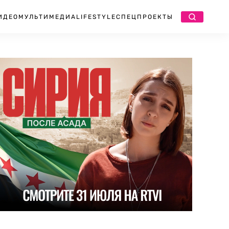
ИДЕО
МУЛЬТИМЕДИА
LIFESTYLE
СПЕЦПРОЕКТЫ