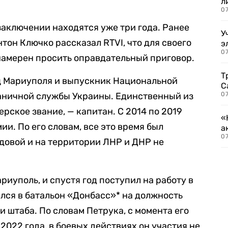
л
07
аключении находятся уже три года. Ранее
У
тон Ключко рассказал RTVI, что для своего
э
07
намерен просить оправдательный приговор.
Т
ец Мариуполя и выпускник Национальной
С
аничной службы Украины. Единственный из
07
рское звание, — капитан. С 2014 по 2019
«
ии. По его словам, все это время был
а
07
довой и на территории ЛНР и ДНР не
риуполь, и спустя год поступил на работу в
елся в батальон «Донбасс»* на должность
 штаба. По словам Петрука, с момента его
 2022 года, в боевых действиях он участия не