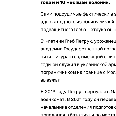
годам и 10 месяцам колонии.
Сами подсудимые фактически в з
адвокат одного из обвиняемых Ан
подзащитного Глеба Петрука он 
31-летний Глеб Петрук, урожен
академии Государственной погр
пяти фигурантов, имеющий офице
годы он служил в украинской арм
пограничником на границе с Мол
выезжал.
В 2019 году Петрук вернулся в Ма
военкомат. В 2021 году он перев
начальника отделения подготовки
попадания в батальон и до марта