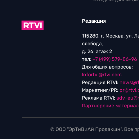
Редакция
115280, г. Москва, ул. 
слобода,
д. 26, этаж 2
тел:
+7 (499) 579-86-96
Для общих вопросов:
Infortvi@rtvi.com
Редакция RTVI:
news@rt
Маркетинг/PR:
pr@rtvi
Реклама RTVI:
adv-eu@r
Партнерские материа
© ООО "ЭрТиВиАй Продакшн". Все пр