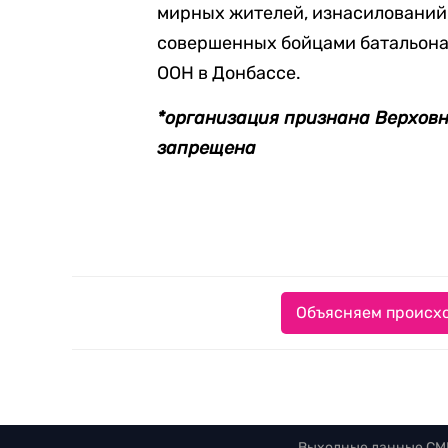
мирных жителей, изнасилований,
совершенных бойцами батальона
ООН в Донбассе.
*организация признана Верхов
запрещена
Объясняем происхо
Выходные данные СМ