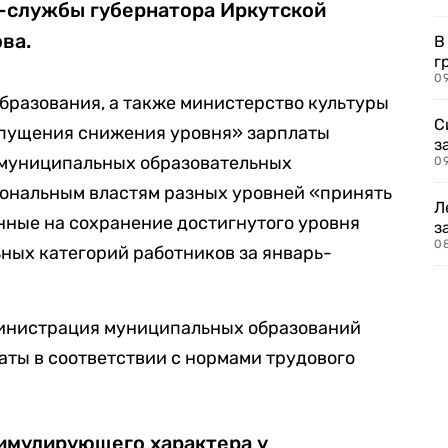
с-службы губернатора Иркутской
ва.
В
г
09
образования, а также министерство культуры
С
опущения снижения уровня» зарплаты
з
 муниципальных образовательных
0
ональным властям разных уровней «принять
Л
нные на сохранение достигнутого уровня
з
0
ных категорий работников за январь-
министрация муниципальных образований
аты в соответствии с нормами трудового
имулирующего характера у