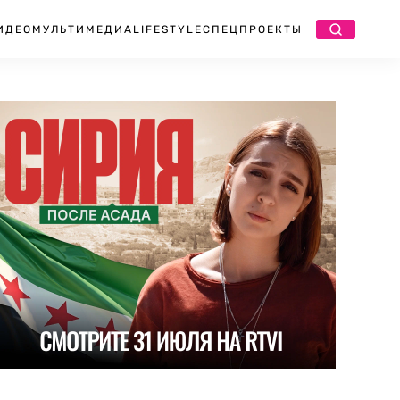
ИДЕО
МУЛЬТИМЕДИА
LIFESTYLE
СПЕЦПРОЕКТЫ