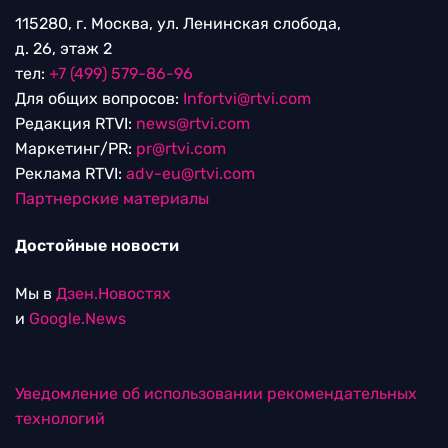
115280, г. Москва, ул. Ленинская слобода,
д. 26, этаж 2
тел:
+7 (499) 579-86-96
Для общих вопросов:
Infortvi@rtvi.com
Редакция RTVI:
news@rtvi.com
Маркетинг/PR:
pr@rtvi.com
Реклама RTVI:
adv-eu@rtvi.com
Партнерские материалы
Достойные новости
Мы в
Дзен.Новостях
и
Google.News
Уведомление об использовании рекомендательных
технологий