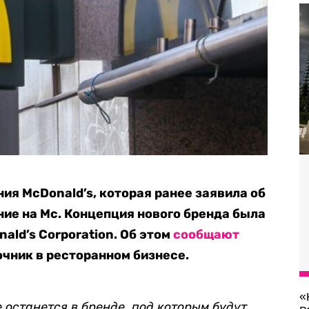
ия McDonald’s, которая ранее заявила об
ние на Mc. Концепция нового бренда была
ald’s Corporation. Об этом
сообщают
очник в ресторанном бизнесе.
«
 останется в бренде, под которым будут