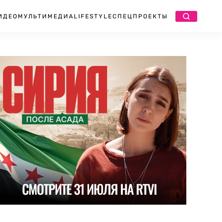
ИДЕО
МУЛЬТИМЕДИА
LIFESTYLE
СПЕЦПРОЕКТЫ