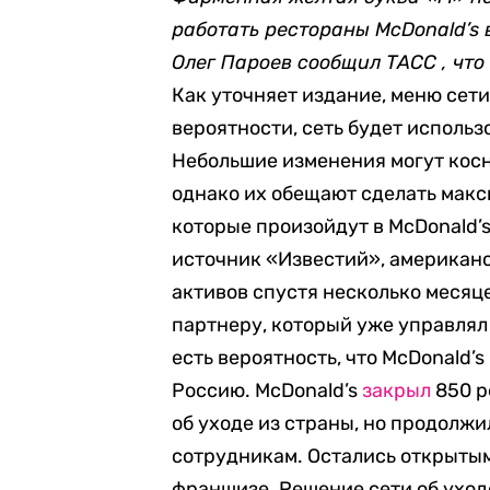
работать рестораны McDonald’s 
Олег Пароев сообщил ТАСС , что
Как уточняет издание, меню сети
вероятности, сеть будет использ
Небольшие изменения могут косн
однако их обещают сделать мак
которые произойдут в McDonald’s
источник «Известий», американс
активов спустя несколько месяце
партнеру, который уже управлял
есть вероятность, что McDonald’
Россию. McDonald’s
закрыл
850 р
об уходе из страны, но продолжи
сотрудникам. Остались открытым
франшизе. Решение сети об уход