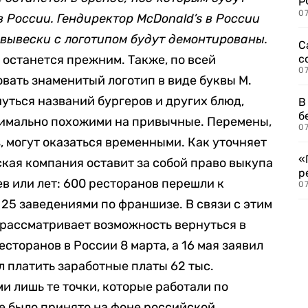
Р
07
в России. Гендиректор McDonald’s в России
 вывески с логотипом будут демонтированы.
С
 останется прежним. Также, по всей
с
07
овать знаменитый логотип в виде буквы М.
уться названий бургеров и других блюд,
В
б
симально похожими на привычные. Перемены,
07
, могут оказаться временными. Как уточняет
«
кая компания оставит за собой право выкупа
р
в или лет: 600 ресторанов перешли к
07
 25 заведениями по франшизе. В связи с этим
s рассматривает возможность вернуться в
есторанов в России 8 марта, а 16 мая заявил
л платить заработные платы 62 тыс.
и лишь те точки, которые работали по
е было принято на фоне российской