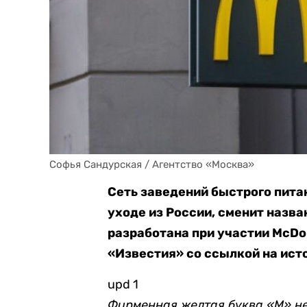
Софья Сандурская / Агентство «Москва»
Сеть заведений быстрого питан
уходе из России, сменит назва
разработана при участии McDon
«Известия» со ссылкой на ист
upd 1
Фирменная желтая буква «М» не