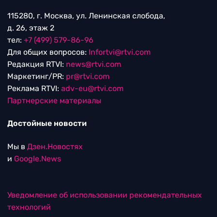
115280, г. Москва, ул. Ленинская слобода,
д. 26, этаж 2
тел:
+7 (499) 579-86-96
Для общих вопросов:
Infortvi@rtvi.com
Редакция RTVI:
news@rtvi.com
Маркетинг/PR:
pr@rtvi.com
Реклама RTVI:
adv-eu@rtvi.com
Партнерские материалы
Достойные новости
Мы в
Дзен.Новостях
и
Google.News
Уведомление об использовании рекомендательных
технологий