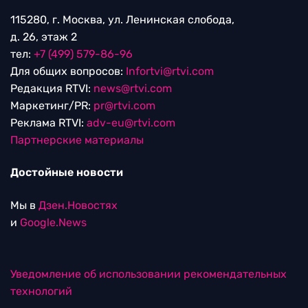
115280, г. Москва, ул. Ленинская слобода,
д. 26, этаж 2
тел:
+7 (499) 579-86-96
Для общих вопросов:
Infortvi@rtvi.com
Редакция RTVI:
news@rtvi.com
Маркетинг/PR:
pr@rtvi.com
Реклама RTVI:
adv-eu@rtvi.com
Партнерские материалы
Достойные новости
Мы в
Дзен.Новостях
и
Google.News
Уведомление об использовании рекомендательных
технологий