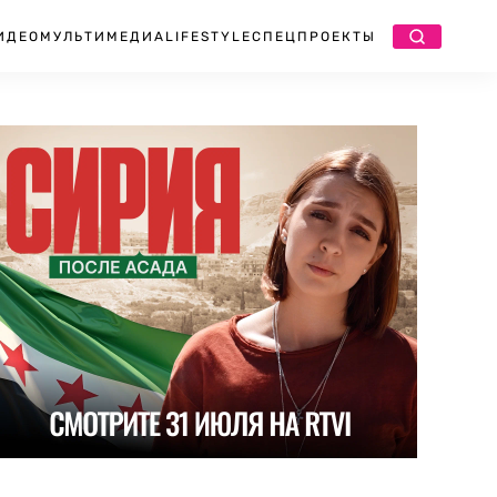
ИДЕО
МУЛЬТИМЕДИА
LIFESTYLE
СПЕЦПРОЕКТЫ