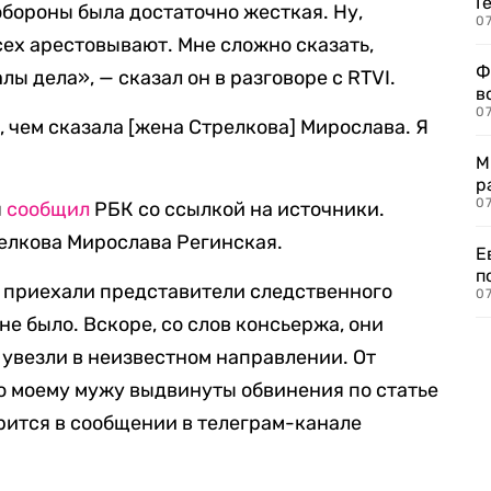
Г
обороны была достаточно жесткая. Ну,
07
сех арестовывают. Мне сложно сказать,
Ф
ы дела», — сказал он в разговоре с RTVI.
в
07
 чем сказала [жена Стрелкова] Мирослава. Я
М
р
07
я
сообщил
РБК со ссылкой на источники.
елкова Мирослава Регинская.
Е
п
ам приехали представители следственного
07
не было. Вскоре, со слов консьержа, они
 увезли в неизвестном направлении. От
то моему мужу выдвинуты обвинения по статье
орится в сообщении в телеграм-канале