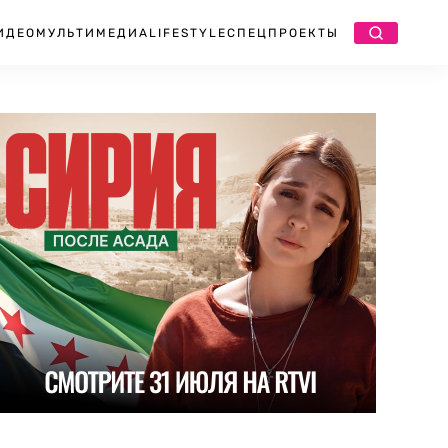
ИДЕО
МУЛЬТИМЕДИА
LIFESTYLE
СПЕЦПРОЕКТЫ