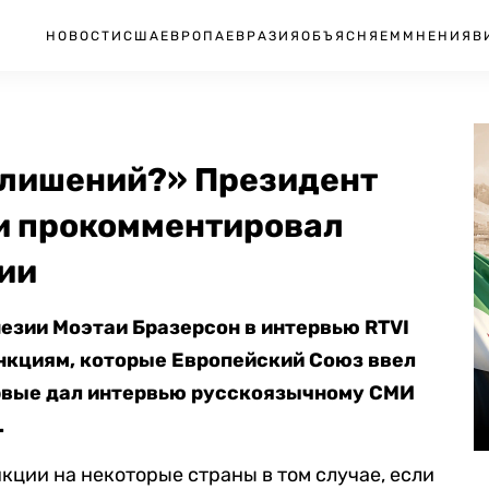
НОВОСТИ
США
ЕВРОПА
ЕВРАЗИЯ
ОБЪЯСНЯЕМ
МНЕНИЯ
В
я лишений?» Президент
и прокомментировал
ии
езии Моэтаи Бразерсон в интервью RTVI
нкциям, которые Европейский Союз ввел
ервые дал интервью русскоязычному СМИ
.
кции на некоторые страны в том случае, если