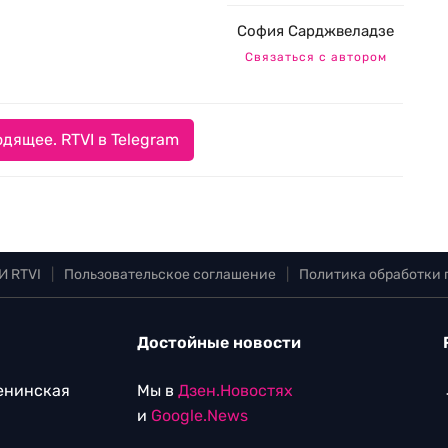
София Сарджвеладзе
Связаться с автором
дящее. RTVI в Telegram
И RTVI
|
Пользовательское соглашение
|
Политика обработки
Достойные новости
Ленинская
Мы в
Дзен.Новостях
и
Google.News