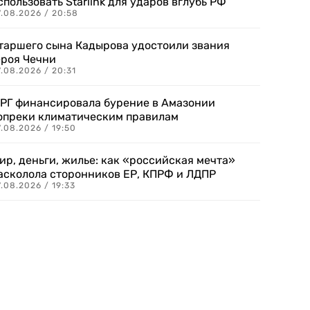
спользовать Starlink для ударов вглубь РФ
7.08.2026 / 20:58
таршего сына Кадырова удостоили звания
ероя Чечни
.08.2026 / 20:31
РГ финансировала бурение в Амазонии
опреки климатическим правилам
.08.2026 / 19:50
ир, деньги, жилье: как «российская мечта»
асколола сторонников ЕР, КПРФ и ЛДПР
.08.2026 / 19:33