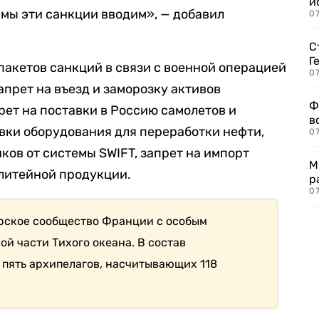
и
 мы эти санкции вводим», — добавил
0
С
Г
пакетов санкций в связи с военной операцией
07
апрет на въезд и заморозку активов
Ф
рет на поставки в Россию самолетов и
в
авки оборудования для переработки нефти,
07
ков от системы SWIFT, запрет на импорт
М
елитейной продукции.
р
07
рское сообщество Франции с особым
й части Тихого океана. В состав
пять архипелагов, насчитывающих 118