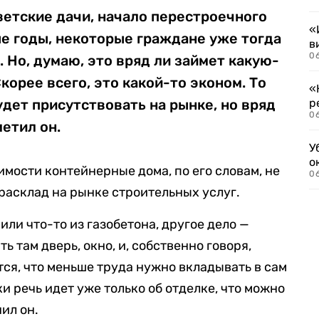
етские дачи, начало перестроечного
«
е годы, некоторые граждане уже тогда
в
06
 Но, думаю, это вряд ли займет какую-
корее всего, это какой-то эконом. То
«
удет присутствовать на рынке, но вряд
р
06
метил он.
У
о
ости контейнерные дома, по его словам, не
06
 расклад на рынке строительных услуг.
или что-то из газобетона, другое дело —
ь там дверь, окно, и, собственно говоря,
тся, что меньше труда нужно вкладывать в сам
и речь идет уже только об отделке, что можно
ил он.