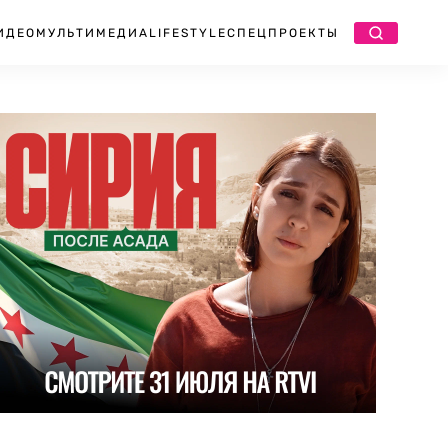
ИДЕО
МУЛЬТИМЕДИА
LIFESTYLE
СПЕЦПРОЕКТЫ