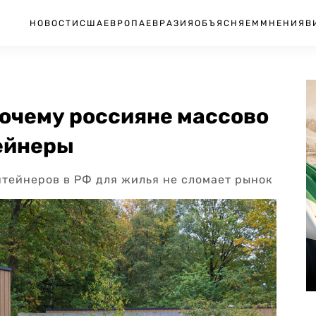
НОВОСТИ
США
ЕВРОПА
ЕВРАЗИЯ
ОБЪЯСНЯЕМ
МНЕНИЯ
В
 почему россияне массово
тейнеры
нтейнеров в РФ для жилья не сломает рынок