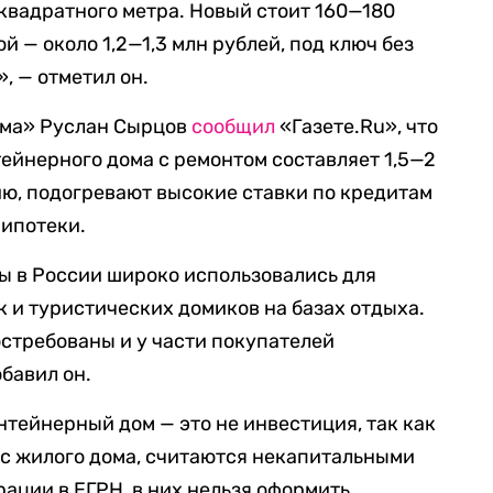
 квадратного метра. Новый стоит 160—180
й — около 1,2—1,3 млн рублей, под ключ без
, — отметил он.
ма» Руслан Сырцов
сообщил
«Газете.Ru», что
ейнерного дома с ремонтом составляет 1,5—2
нию, подогревают высокие ставки по кредитам
 ипотеки.
ы в России широко использовались для
к и туристических домиков на базах отдыха.
остребованы и у части покупателей
бавил он.
нтейнерный дом — это не инвестиция, так как
ус жилого дома, считаются некапитальными
ации в ЕГРН, в них нельзя оформить