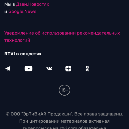
Мы в
Дзен.Новостях
и
Google.News
Уведомление об использовании рекомендательных
технологий
RTVI в соцсетях
18+
© ООО "ЭрТиВиАй Продакшн". Все права защищены.
При цитировании материалов активная
гиперссылка на rtvi.com обязательна