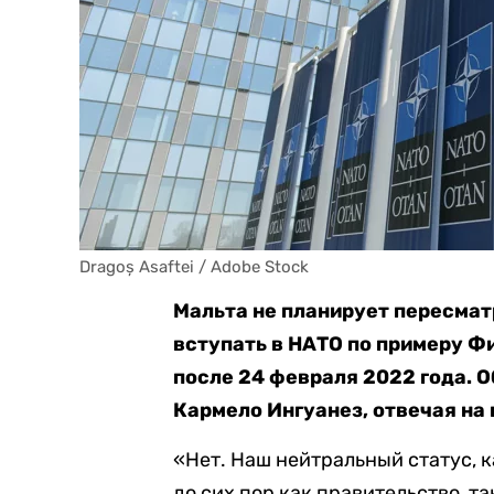
Dragoș Asaftei / Adobe Stock
Мальта не планирует пересмат
вступать в НАТО по примеру Ф
после 24 февраля 2022 года. 
Кармело Ингуанез, отвечая на 
«Нет. Наш нейтральный статус, к
до сих пор как правительство, 