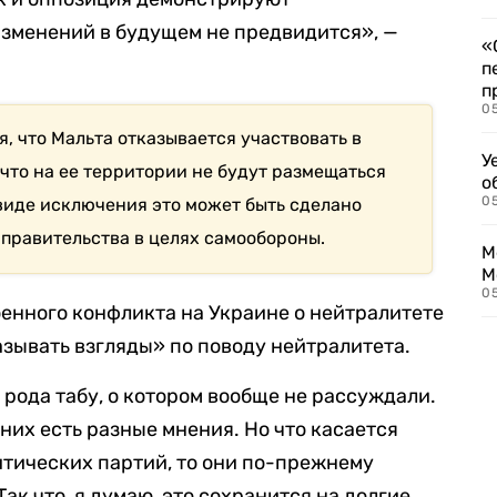
Изменений в будущем не предвидится», —
«
п
п
0
, что Мальта отказывается участвовать в
У
что на ее территории не будут размещаться
о
0
виде исключения это может быть сделано
 правительства в целях самообороны.
М
М
05
оенного конфликта на Украине о нейтралитете
азывать взгляды» по поводу нейтралитета.
рода табу, о котором вообще не рассуждали.
 них есть разные мнения. Но что касается
итических партий, то они по-прежнему
к что, я думаю, это сохранится на долгие