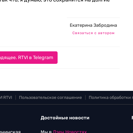
Екатерина Забродина
Связаться с автором
дящее. RTVI в Telegram
И RTVI
|
Пользовательское соглашение
|
Политика обработки
Достойные новости
Ленинская
Мы в
Дзен.Новостях