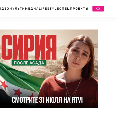
ИДЕО
МУЛЬТИМЕДИА
LIFESTYLE
СПЕЦПРОЕКТЫ