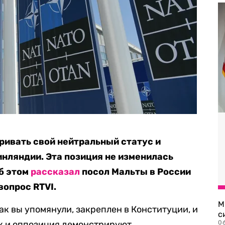
ривать свой нейтральный статус и
инляндии. Эта позиция не изменилась
Об этом
рассказал
посол Мальты в России
вопрос RTVI.
М
ак вы упомянули, закреплен в Конституции, и
с
так и оппозиция демонстрируют
0