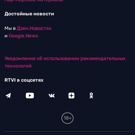
Достойные новости
Мы в
Дзен.Новостях
и
Google.News
Уведомление об использовании рекомендательных
технологий
RTVI в соцсетях
18+