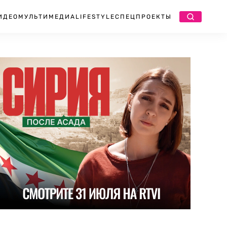
ИДЕО
МУЛЬТИМЕДИА
LIFESTYLE
СПЕЦПРОЕКТЫ