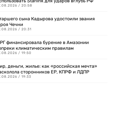
спользовать Starlink для ударов вглубь РФ
7.08.2026 / 20:58
таршего сына Кадырова удостоили звания
ероя Чечни
.08.2026 / 20:31
РГ финансировала бурение в Амазонии
опреки климатическим правилам
.08.2026 / 19:50
ир, деньги, жилье: как «российская мечта»
асколола сторонников ЕР, КПРФ и ЛДПР
.08.2026 / 19:33