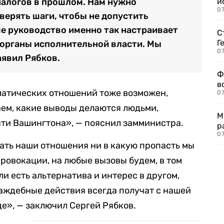
и
налогов в прошлом. Нам нужно
0
верять шаги, чтобы не допустить
е руководство именно так настраивает
С
Г
 органы исполнительной власти. Мы
07
аявил Рябков.
Ф
в
матических отношений тоже возможен,
07
аем, какие выводы делаются людьми,
М
ти Вашингтона», — пояснил замминистра.
р
07
вать наши отношения ни в какую пропасть мы
провокации, на любые вызовы будем, в том
ли есть альтернатива и интерес в другом,
аждебные действия всегда получат с нашей
де», — заключил Сергей Рябков.