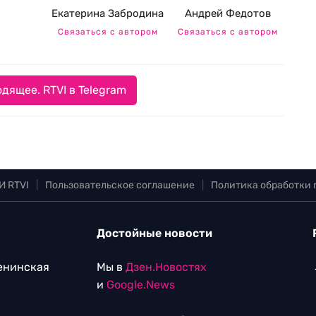
Екатерина Забродина
Андрей Федотов
Связаться с автором
Связаться с автором
дящее. RTVI в Telegram
И RTVI
|
Пользовательское соглашение
|
Политика обработки
Достойные новости
Ленинская
Мы в
Дзен.Новостях
и
Google.News