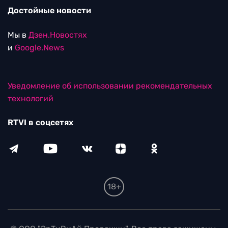
Достойные новости
Мы в
Дзен.Новостях
и
Google.News
Уведомление об использовании рекомендательных
технологий
RTVI в соцсетях
18+