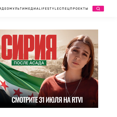
ИДЕО
МУЛЬТИМЕДИА
LIFESTYLE
СПЕЦПРОЕКТЫ