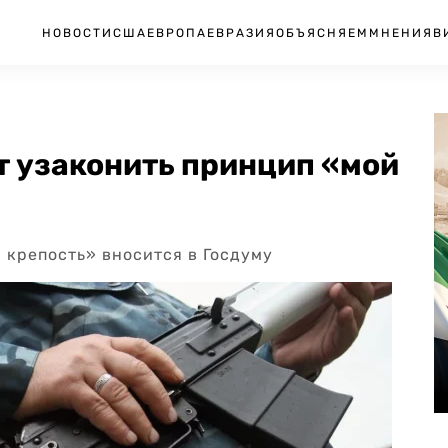
НОВОСТИ
США
ЕВРОПА
ЕВРАЗИЯ
ОБЪЯСНЯЕМ
МНЕНИЯ
В
т узаконить принцип «мой
 крепость» вносится в Госдуму