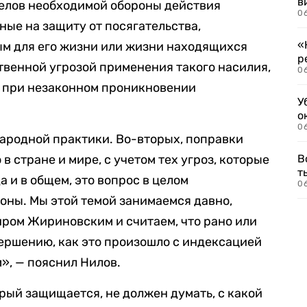
в
елов необходимой обороны действия
06
ые на защиту от посягательства,
«
ым для его жизни или жизни находящихся
р
ственной угрозой применения такого насилия,
06
а при незаконном проникновении
У
.
о
06
ародной практики. Во-вторых, поправки
в стране и мире, с учетом тех угроз, которые
В
т
а и в общем, это вопрос в целом
06
оны. Мы этой темой занимаемся давно,
иром Жириновским и считаем, что рано или
ершению, как это произошло с индексацией
, — пояснил Нилов.
орый защищается, не должен думать, с какой