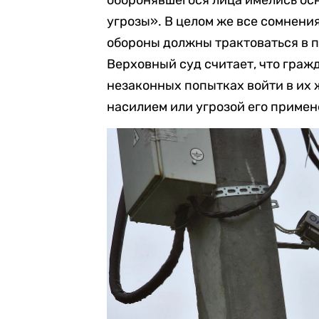
оборонявшегося лица имелись ос
угрозы». В целом же все сомнени
обороны должны трактоваться в п
Верховный суд считает, что граж
незаконных попытках войти в их 
насилием или угрозой его примен