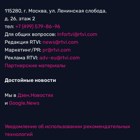
115280, г. Москва, ул. Ленинская слобода,
д. 26, этаж 2
тел:
+7 (499) 579-86-96
Для общих вопросов:
Infortvi@rtvi.com
Редакция RTVI:
news@rtvi.com
Маркетинг/PR:
pr@rtvi.com
Реклама RTVI:
adv-eu@rtvi.com
Партнерские материалы
Достойные новости
Мы в
Дзен.Новостях
и
Google.News
Уведомление об использовании рекомендательных
технологий