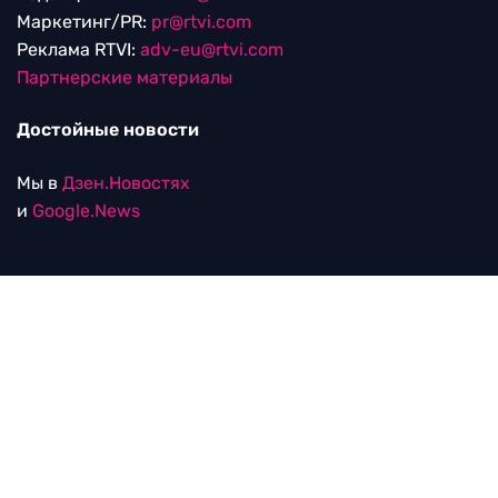
Маркетинг/PR:
pr@rtvi.com
Реклама RTVI:
adv-eu@rtvi.com
Партнерские материалы
Достойные новости
Мы в
Дзен.Новостях
и
Google.News
Уведомление об использовании рекомендательных
технологий
RTVI в соцсетях