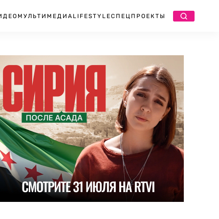
ИДЕО
МУЛЬТИМЕДИА
LIFESTYLE
СПЕЦПРОЕКТЫ