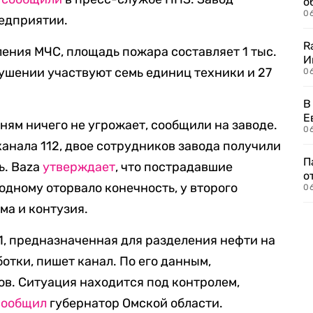
о
06
редприятии.
R
ения МЧС, площадь пожара составляет 1 тыс.
И
ушении участвуют семь единиц техники и 27
0
В
Е
ням ничего не угрожает, сообщили на заводе.
06
анала 112, двое сотрудников завода получили
П
ь. Baza
утверждает
, что пострадавшие
о
одному оторвало конечность, у второго
06
ма и контузия.
11, предназначенная для разделения нефти на
тки, пишет канал. По его данным,
ов. Ситуация находится под контролем,
сообщил
губернатор Омской области.