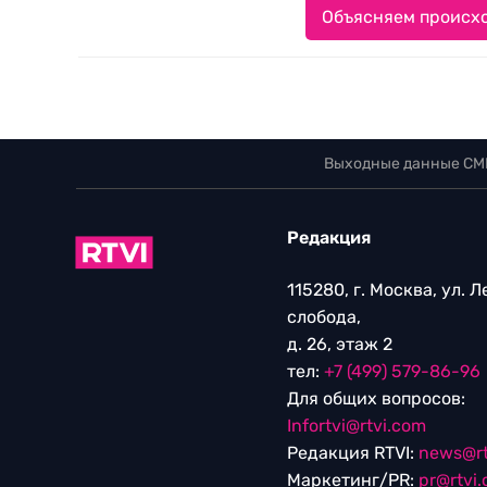
Объясняем происхо
Выходные данные СМ
Редакция
115280, г. Москва, ул. 
слобода,
д. 26, этаж 2
тел:
+7 (499) 579-86-96
Для общих вопросов:
Infortvi@rtvi.com
Редакция RTVI:
news@rt
Маркетинг/PR:
pr@rtvi