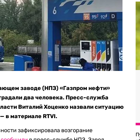
ющем заводе (НПЗ) «Газпром нефти»
традали два человека. Пресс-служба
бласти Виталий Хоценко назвали ситуацию
— в материале RTVI.
сности зафиксировала возгорание
П
,
сообщили
в пресс-службе НПЗ. Завод