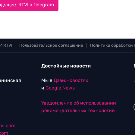
дящее. RTVI в Telegram
И RTVI
|
Пользовательское соглашение
|
Политика обработки
Достойные новости
Ленинская
Мы в
Дзен.Новостях
и
Google.News
Уведомление об использовании
рекомендательных технологий
vi.com
.com