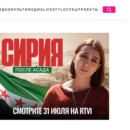
ИДЕО
МУЛЬТИМЕДИА
LIFESTYLE
СПЕЦПРОЕКТЫ