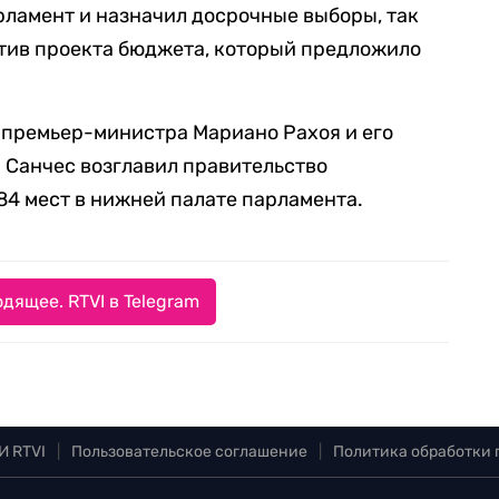
ламент и назначил досрочные выборы, так
отив проекта бюджета, который предложило
и премьер-министра Мариано Рахоя и его
и Санчес возглавил правительство
84 мест в нижней палате парламента.
дящее. RTVI в Telegram
И RTVI
|
Пользовательское соглашение
|
Политика обработки