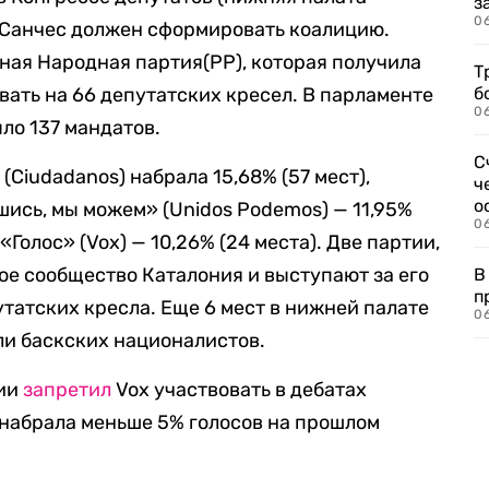
з
0
 Санчес должен сформировать коалицию.
ная Народная партия(PP), которая получила
Т
вать на 66 депутатских кресел. В парламенте
б
0
ло 137 мандатов.
С
Ciudadanos) набрала 15,68% (57 мест),
ч
о
ись, мы можем» (Unidos Podemos) — 11,95%
0
«Голос» (Vox) — 10,26% (24 места). Две партии,
е сообщество Каталония и выступают за его
В
п
татских кресла. Еще 6 мест в нижней палате
0
ли баскских националистов.
нии
запретил
Vox участвовать в дебатах
 набрала меньше 5% голосов на прошлом