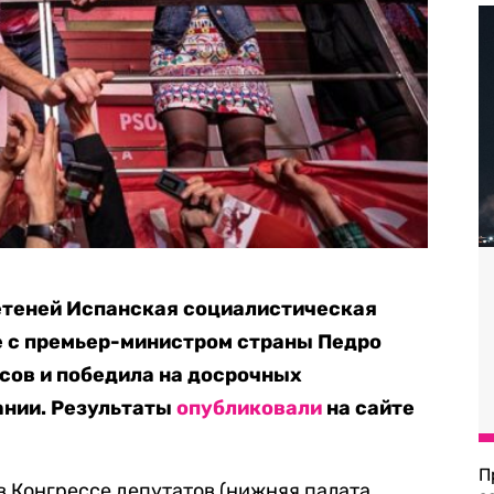
етеней Испанская социалистическая
ве с премьер-министром страны Педро
сов и победила на досрочных
ании. Результаты
опубликовали
на сайте
П
в Конгрессе депутатов (нижняя палата