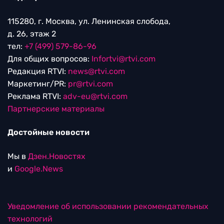
115280, г. Москва, ул. Ленинская слобода,
д. 26, этаж 2
тел:
+7 (499) 579-86-96
Для общих вопросов:
Infortvi@rtvi.com
Редакция RTVI:
news@rtvi.com
Маркетинг/PR:
pr@rtvi.com
Реклама RTVI:
adv-eu@rtvi.com
Партнерские материалы
Достойные новости
Мы в
Дзен.Новостях
и
Google.News
Уведомление об использовании рекомендательных
технологий