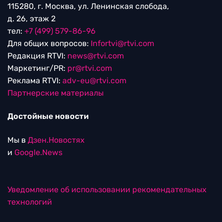
115280, г. Москва, ул. Ленинская слобода,
д. 26, этаж 2
тел:
+7 (499) 579-86-96
Для общих вопросов:
Infortvi@rtvi.com
Редакция RTVI:
news@rtvi.com
Маркетинг/PR:
pr@rtvi.com
Реклама RTVI:
adv-eu@rtvi.com
Партнерские материалы
Достойные новости
Мы в
Дзен.Новостях
и
Google.News
Уведомление об использовании рекомендательных
технологий