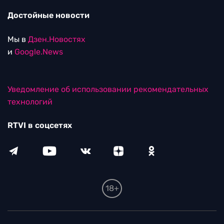
Достойные новости
Мы в
Дзен.Новостях
и
Google.News
Уведомление об использовании рекомендательных
технологий
RTVI в соцсетях
18+