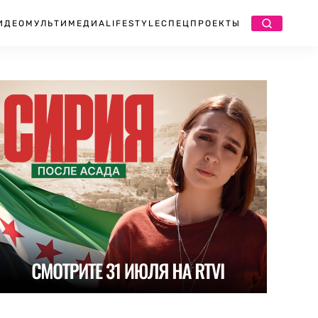
ИДЕО
МУЛЬТИМЕДИА
LIFESTYLE
СПЕЦПРОЕКТЫ