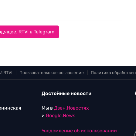
дящее. RTVI в Telegram
И RTVI
|
Пользовательское соглашение
|
Политика обработки
Достойные новости
Ленинская
Мы в
Дзен.Новостях
и
Google.News
Уведомление об использовании