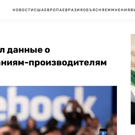
НОВОСТИ
США
ЕВРОПА
ЕВРАЗИЯ
ОБЪЯСНЯЕМ
МНЕНИЯ
В
л данные о
аниям-производителям