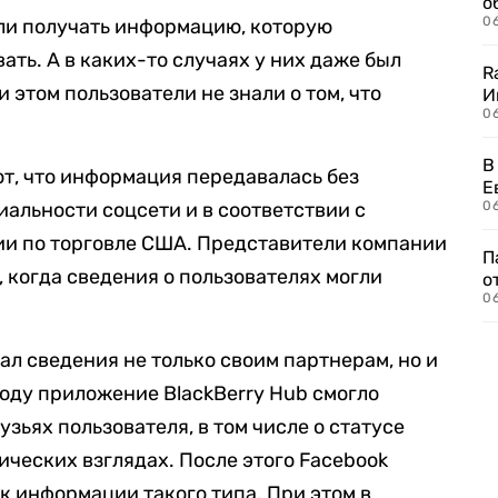
о
06
ли получать информацию, которую
ать. А в каких-то случаях у них даже был
R
 этом пользователи не знали о том, что
И
0
В
т, что информация передавалась без
Е
альности соцсети и в соответствии с
06
и по торговле США. Представители компании
П
, когда сведения о пользователях могли
о
06
ал сведения не только своим партнерам, но и
году приложение BlackBerry Hub смогло
зьях пользователя, в том числе о статусе
ических взглядах. После этого Facebook
к информации такого типа. При этом в