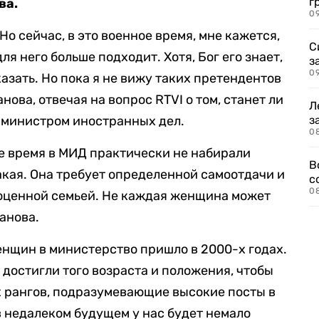
г
ва.
09
Но сейчас, в это военное время, мне кажется,
С
я него больше подходит. Хотя, Бог его знает,
з
0
азать. Но пока я не вижу таких претендентов
нова, отвечая на вопрос RTVI о том, станет ли
Л
 министром иностранных дел.
з
0
ое время в МИД практически не набирали
В
кая. Она требует определенной самоотдачи и
с
0
ноценной семьей. Не каждая женщина может
анова.
енщин в министерство пришло в 2000-х годах.
е достигли того возраста и положения, чтобы
х рангов, подразумевающие высокие посты в
в недалеком будущем у нас будет немало