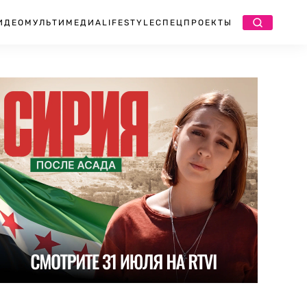
ИДЕО
МУЛЬТИМЕДИА
LIFESTYLE
СПЕЦПРОЕКТЫ