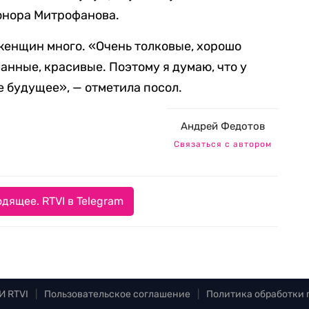
онора Митрофанова.
женщин много. «Очень толковые, хорошо
анные, красивые. Поэтому я думаю, что у
е будущее», — отметила посол.
Андрей Федотов
Связаться с автором
дящее. RTVI в Telegram
И RTVI
|
Пользовательское соглашение
|
Политика обработки