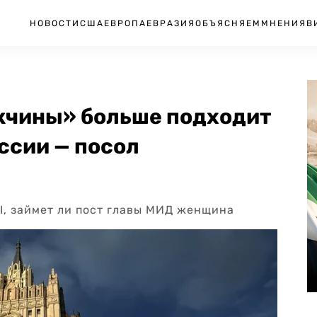
НОВОСТИ
США
ЕВРОПА
ЕВРАЗИЯ
ОБЪЯСНЯЕМ
МНЕНИЯ
В
жчины» больше подходит
ссии — посол
I, займет ли пост главы МИД женщина