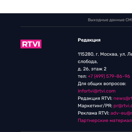
Выходные данные СМ
Редакция
115280, г. Москва, ул. 
слобода,
д. 26, этаж 2
тел:
+7 (499) 579-86-96
Для общих вопросов:
Infortvi@rtvi.com
Редакция RTVI:
news@rt
Маркетинг/PR:
pr@rtvi
Реклама RTVI:
adv-eu@r
Партнерские материа