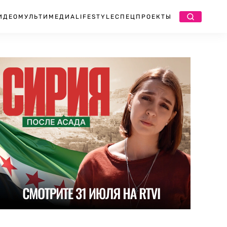
ИДЕО
МУЛЬТИМЕДИА
LIFESTYLE
СПЕЦПРОЕКТЫ