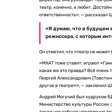
театр, конечно, и любит. Достой
ответственность», — рассказал 
«Я думаю, что в будущем 
режиссера, с которым инт
Он отметил, что «театр не может
«МХАТ тоже ставит: играют «Гамл
какая же это правда? Всё очень 
Георгий Александрович [Товстоно
другое в театре»», — заключил Ш
Андрей Могучий был худруком БДТ
Министерство культуры России
также что «общее управление те