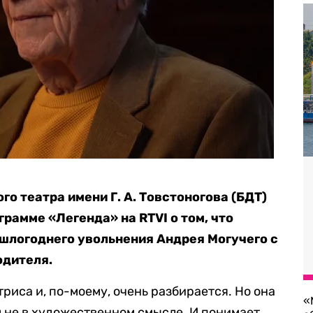
о театра имени Г. А. Товстоногова (БДТ)
грамме «Легенда» на RTVI о том, что
ошлогоднего увольнения Андрея Могучего с
одителя.
риса и, по-моему, очень разбирается. Но она
«
м не в художественном смысле. И понимает