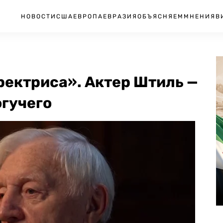
НОВОСТИ
США
ЕВРОПА
ЕВРАЗИЯ
ОБЪЯСНЯЕМ
МНЕНИЯ
В
ректриса». Актер Штиль —
огучего