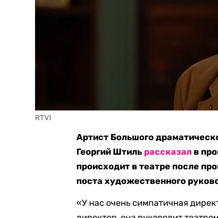
RTVI 
Артист Большого драматическог
Георгий Штиль
рассказал
в про
происходит в театре после пр
поста художественного руков
«У нас очень симпатичная директ
директор, она руководит театро