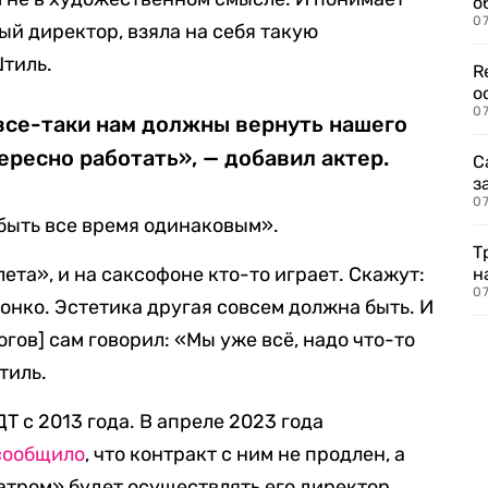
о
07
ный директор, взяла на себя такую
Штиль.
R
о
07
все-таки нам должны вернуть нашего
ересно работать», — добавил актер.
С
з
07
 быть все время одинаковым».
Т
ета», и на саксофоне кто-то играет. Скажут:
н
07
тонко. Эстетика другая совсем должна быть. И
гов] сам говорил: «Мы уже всё, надо что-то
тиль.
 с 2013 года. В апреле 2023 года
сообщило
, что контракт с ним не продлен, а
атром» будет осуществлять его директор.